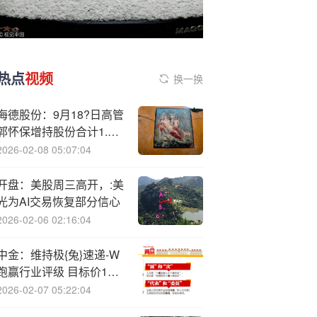
热点
视频
换一换
海德股份：9月18?日高管
郭怀保增持股份合计1.2
万股
2026-02-08 05:07:04
开盘：美股周三高开，:美
光为AI交易恢复部分信心
2026-02-06 02:16:04
中金：维持极{兔}速递-W
跑赢行业评级 目标价11.1
港元
2026-02-07 05:22:04