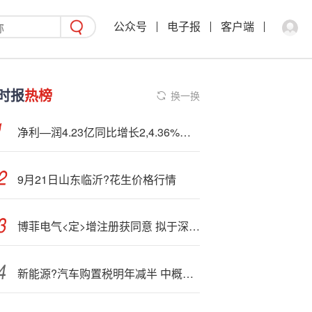
公众号
电子报
客户端
时报
热榜
换一换
净利—润4.23亿同比增长2,4.36%！首份上市券商半年报出炉 西南证券营收净利双增
9月21日山东临沂?花生价格行情
博菲电气<定>增注册获同意 拟于深交所上市
新能源?汽车购置税明年减半 中概新能源车盘前上涨 小鹏汽车(XPEV)涨5.47%