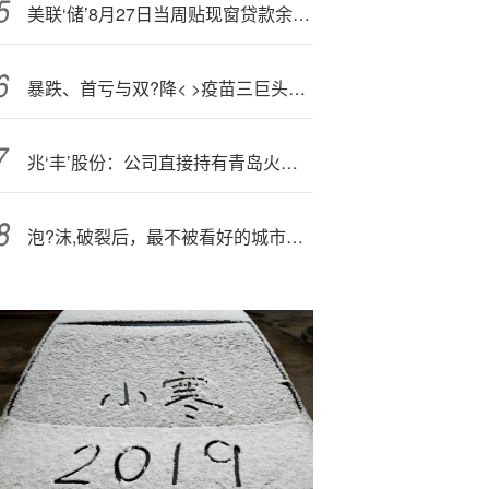
美联‘储’8月27日当周贴现窗贷款余额41.9亿美元
暴跌、首亏与双?降< >疫苗三巨头突围自救
兆‘丰’股份：公司直接持有青岛火眼瑞祥一号产业投资合伙企业（有限合伙）21.3577%的股权
泡?沫,破裂后，最不被看好的城市，逆袭了